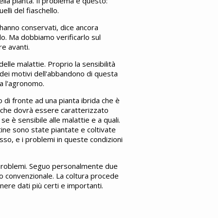
lla pianta. Il problema è questo:
elli del fiaschello.
li hanno conservati, dice ancora
llo. Ma dobbiamo verificarlo sul
re avanti.
lle malattie. Proprio la sensibilità
o dei motivi dell'abbandono di questa
ora l'agronomo.
o di fronte ad una pianta ibrida che è
o che dovrà essere caratterizzato
e è sensibile alle malattie e a quali.
tine sono state piantate e coltivate
sso, e i problemi in queste condizioni
a problemi. Seguo personalmente due
o convenzionale. La coltura procede
ere dati più certi e importanti.