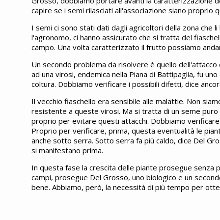
Grosso, dobbiamo portare avanti la caratterizzazione de
capire se i semi rilasciati all'associazione siano proprio qu
I semi ci sono stati dati dagli agricoltori della zona che 
l'agronomo, ci hanno assicurato che si tratta del fiasche
campo. Una volta caratterizzato il frutto possiamo anda
Un secondo problema da risolvere è quello dell'attacco de
ad una virosi, endemica nella Piana di Battipaglia, fu un
coltura. Dobbiamo verificare i possibili difetti, dice anc
Il vecchio fiaschello era sensibile alle malattie. Non siam
resistente a queste virosi. Ma si tratta di un seme pur
proprio per evitare questi attacchi. Dobbiamo verificare s
Proprio per verificare, prima, questa eventualità le pian
anche sotto serra. Sotto serra fa più caldo, dice Del Gro
si manifestano prima.
In questa fase la crescita delle piante prosegue senz
campi, prosegue Del Grosso, uno biologico e un second
bene. Abbiamo, però, la necessità di più tempo per otten